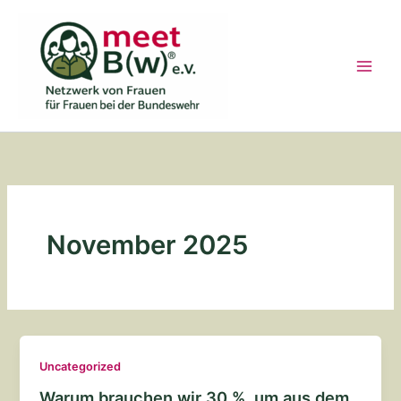
Zum
Inhalt
springen
November 2025
Uncategorized
Warum brauchen wir 30 %, um aus dem