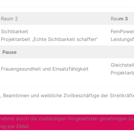
Raum 2
Rau
m 3
Sichtbarkeit
FemPowe
Projektarbeit „Echte Sichtbarkeit schaffen“
Leistungs
Pause
Gleichstel
Frauengesundheit und Einsatzfähigkeit
Projektarb
 Beamtinnen und weibliche Zivilbeschäftige der Streitkräft
lnahme durch die zuständigen Vorgesetzten genehmigen zu l
ng per EMail.