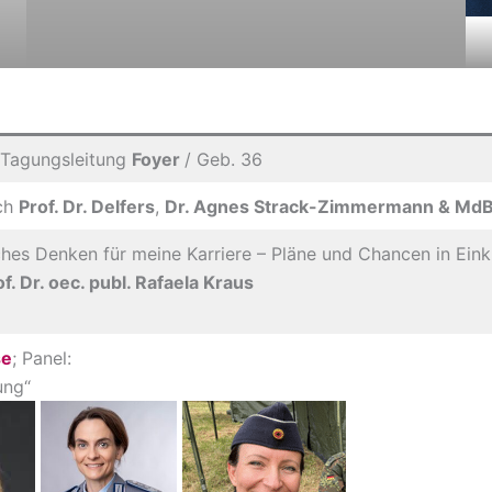
 Tagungsleitung
Foyer
/ Geb. 36
ch
Prof. Dr. Delfers
,
Dr. Agnes Strack-Zimmermann & MdB 
hes Denken für meine Karriere – Pläne und Chancen in Eink
of. Dr. oec. publ. Rafaela Kraus
se
; Panel:
ung“