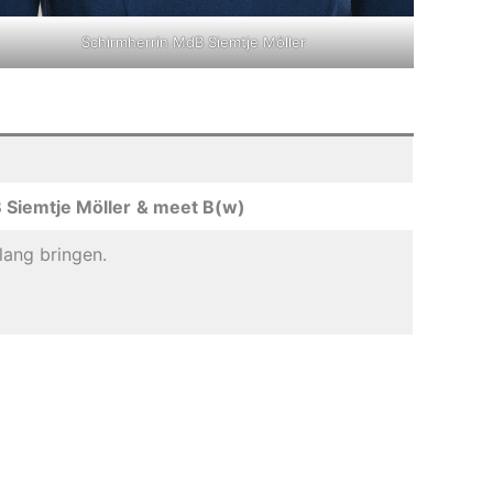
Schirmherrin MdB Siemtje Möller
Siemtje Möller
& meet B(w)
lang bringen.