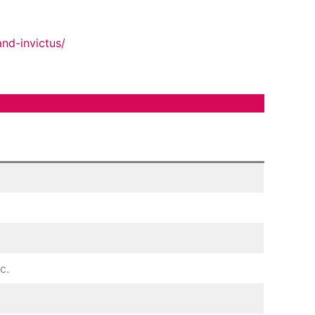
nd-invictus/
c.