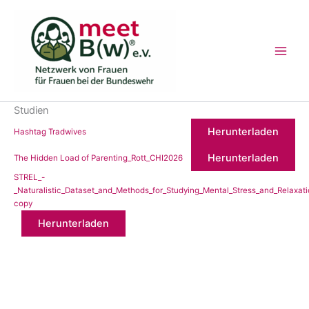
Zum
Inhalt
springen
Studien
Herunterladen
Hashtag Tradwives
Herunterladen
The Hidden Load of Parenting_Rott_CHI2026
STREL_-
_Naturalistic_Dataset_and_Methods_for_Studying_Mental_Stress_and_Relaxatio
copy
Herunterladen