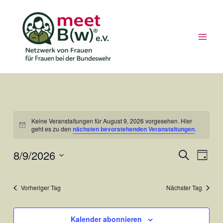
Zum
Inhalt
springen
Veranstaltungen
Keine Veranstaltungen für August 9, 2026 vorgesehen. Hier
für
Hinweis
geht es zu den
nächsten bevorstehenden Veranstaltungen
.
August
9,
8/9/2026
Veranstaltun
Veran
Suche
Tag
2026
Suche
Ansic
Datum
und
Navig
wählen.
Vorheriger Tag
Nächster Tag
Ansichten,
Navigation
Kalender abonnieren