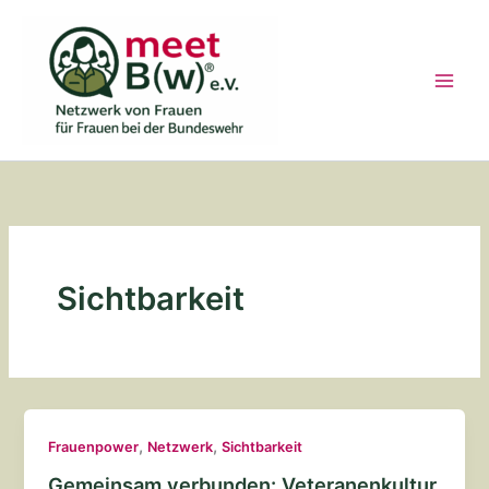
Zum
Inhalt
springen
Sichtbarkeit
,
,
Frauenpower
Netzwerk
Sichtbarkeit
Gemeinsam verbunden: Veteranenkultur